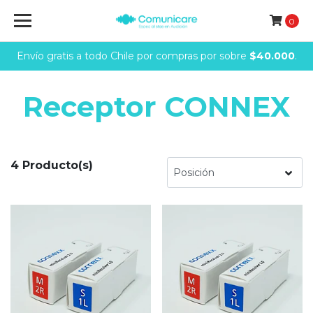
0
Envío gratis a todo Chile por compras por sobre
$40.000
.
Receptor CONNEX
4 Producto(s)