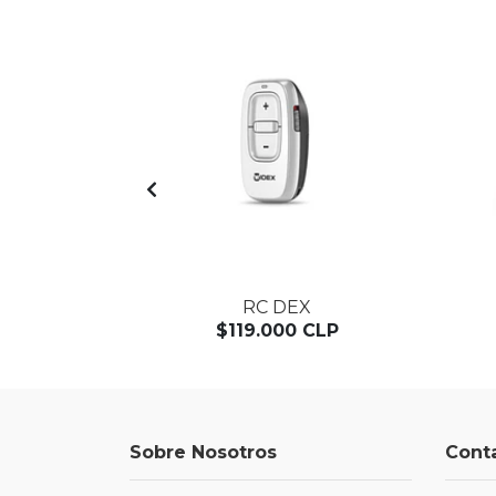
AGOTADO
RC DEX
CLP
$119.000 CLP
Sobre Nosotros
Cont