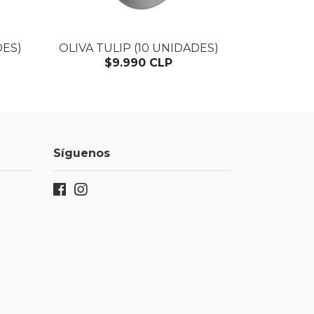
DES)
OLIVA TULIP (10 UNIDADES)
OLIVA ESFÉ
$9.990 CLP
$
Síguenos