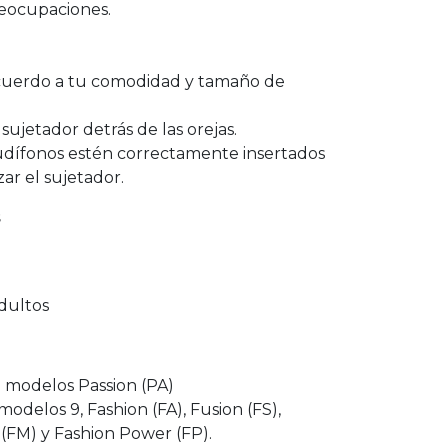
reocupaciones.
 acuerdo a tu comodidad y tamaño de
sujetador detrás de las orejas.
udífonos estén correctamente insertados
zar el sujetador.
s
dultos
modelos Passion (PA)
delos 9, Fashion (FA), Fusion (FS),
i (FM) y Fashion Power (FP).