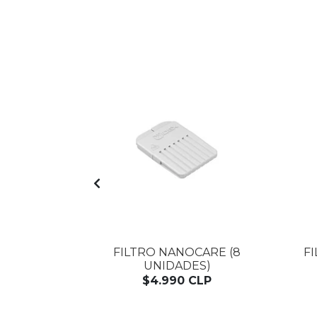
AGOTADO
 UNIDADES)
FILTRO NANOCARE (8
F
UNIDADES)
LP
$4.990 CLP