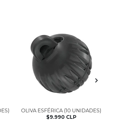
DES)
OLIVA ESFÉRICA (10 UNIDADES)
SUJETOR
$9.990 CLP
$