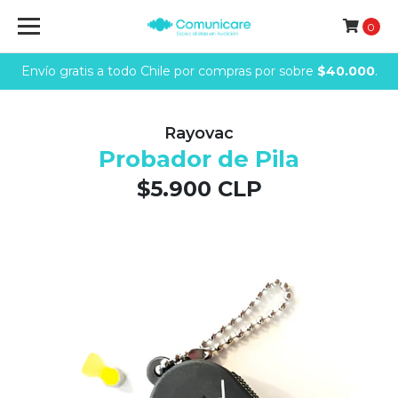
0
Envío gratis a todo Chile por compras por sobre
$40.000
.
Rayovac
Probador de Pila
$5.900 CLP