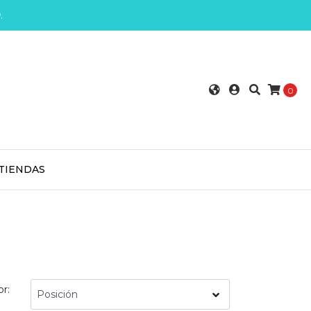
0
.
0
TIENDAS
r: