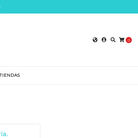
0
.
0
TIENDAS
ía.