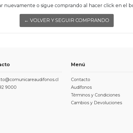
r nuevamente o sigue comprando al hacer click en el b
← VOLVER Y SEGUIR COMPRANDO
acto
Menú
cto@comunicareaudifonos.cl
Contacto
92 9000
Audífonos
Términos y Condiciones
Cambios y Devoluciones