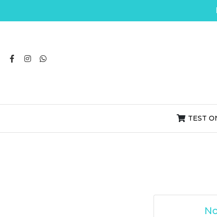
TEST O
No