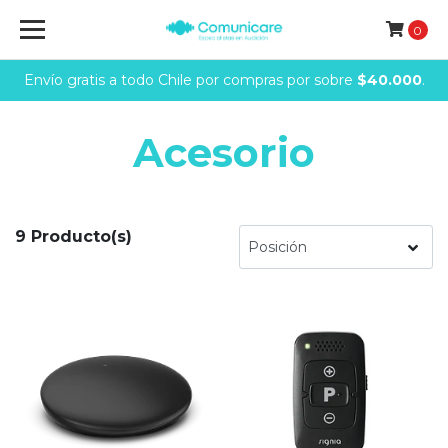
0
Envío gratis a todo Chile por compras por sobre
$40.000
.
Acesorio
9 Producto(s)